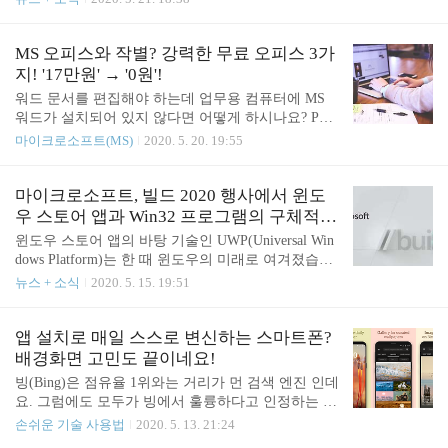
이 연구 논문에 기술한 내용은 다음과 같다. 모럴 초
할 만한 소식이 나왔습니다. EA가 오늘 실시간 전략
이스 머신(MCM)이라 불리는 결과 모델은 특정 행위
시뮬레이션 게임의 고전이라 할 수 있는 커맨드 앤
의 도덕적 가치가 문맥에 따라 달라지기 때문에 범용
컨커 레드 얼럿(Command & Conquer Red Alert)과 커
MS 오피스와 작별? 강력한 무료 오피스 3가
문..
맨드 앤 컨커 타이베리안 돈(Command & Conquer Tib
지! '17만원' → '0원'!
erian Dawn)의 소스 코드를 오픈 소스로 공개하겠다
워드 문서를 편집해야 하는데 업무용 컴퓨터에 MS
고 발표했습니다. 이 소식은 곧 출시 예정인 커맨드
워드가 설치되어 있지 않다면 어떻게 하시나요? PPT
앤 컨커 리마스터 컬렉션 발표와 함께 공개되었는데
파일을 수정해야 하는데 파워포인트가 없다면 어떤
마이크로소프트(MS)
2020. 5. 20. 19:55
요. 소스코드와 관련 파일은 오픈소스 GPL 3.0 라이
프로그램을 사용해야할까요? 자료 정리를 해야 하는
선스로 공개한다는군요. 국내에서는 게임 모드 제작
데 엑셀이 없어 '어떻게 하지..?' 하고 고민해 본 적이
이 활성화되어 있지 않지만, 해외에서는 게임 모드
있으신가요? 32만 4500원을 결제하고 마이크로소프
마이크로소프트, 빌드 2020 행사에서 윈도
제작..
트 오피스 홈 앤 비즈니스 2019(Office Home & Busine
우 스토어 앱과 Win32 프로그램의 구체적인
ss 2019)를 구입하거나 (오피스 홈 앤 스튜던트 2019 /
통합 방안에 대해 공개 예정
윈도우 스토어 앱의 바탕 기술인 UWP(Universal Win
Office Home & Student 2019는 17만 9000원) 1년에 8
dows Platform)는 한 때 윈도우의 미래로 여겨졌습니
만 9000원씩 지불하고 오피스 365(Office 365), 마이
다. 마이크로소프트가 윈도우 10의 모바일 OS 전략
뉴스 + 소식
2020. 5. 15. 19:51
크로소프트 365(Microsoft 365)를 사용하는 방법도 있
을 전개할 때만 해도 UWP는 컴퓨터, 스마트폰, 태블
지만, 강력한 ‘무료 오피스 프로그램’을 사용하는 방
릿을 아울러 어디에서나 실행 가능한 앱의 개발을 위
법..
한 밑바탕을 제공하는 중요한 역할을 맡고 있었습니
앱 설치로 매일 스스로 변신하는 스마트폰?
다. 하지만 마이크로소프트의 이런 바람과는 달리,
배경화면 고민도 끝이네요!
많은 개발자가 사용자 수가 적어 투자 대비 성과(수
빙(Bing)은 점유율 1위와는 거리가 먼 검색 엔진 인데
익)가 저조한 윈도우 스토어 앱(UWP)을 외면했죠.
요. 그럼에도 모두가 빙에서 훌륭하다고 인정하는 점
이에 따라 마이크로소프트가 기존의 윈도우 스토어
하나가 있습니다. 바로 아름답고 근사한 배경 화면인
손쉬운 기술 사용법
2020. 5. 13. 21:24
앱(UWP) 기술을 폐기할 것으로 보입니다. 온라인으
데요. 이제이 배경화면을 안드로이드 폰에서도 사용