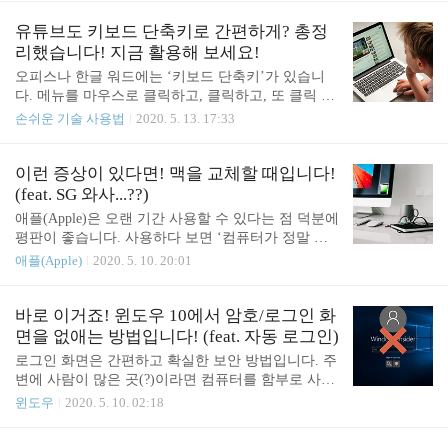
로 진행될 빌드 2020(Build 2020)의 해당 세션 설명을
할 수 있게 되었습니다. 마이크로소프트가 빙 월페이
보면 “Win32와 UWP를 통합하여 진화하는 윈도우 앱
퍼 앱을 출시한 덕분인데요. 앱 설치만으로 매일 아
유튜브도 키보드 단축키로 간편하게? 총정
플랫폼의..
침 새로운 잠금 화면과 배경 화면을 만나볼 수 있습
리했습니다! 지금 활용해 보세요!
니다. 앱을 실행한 다음 잠금 화면과 배경 화면의 그
오피스나 한글 워드에는 ‘키보드 단축키’가 있습니
림을 매일 새로운 사진으로 바꾸도록 설정할 수 있는
다. 메뉴를 마우스로 클릭하고, 클릭하고, 또 클릭 해
데요. 빙에서 제공하는 방대한 작품 사진 가운데 마
야 사용할 수 있는 기능을 키보드의 특정 키를 눌러
손쉬운 기술 사용법
2020. 5. 13. 17:33
음에 드는 사진을 직접 고를 수도 있습니다. 사진이
바로 사용할 수 있어 간편한데요. 혹시 유튜브(YouTu
종류별로 분류도 잘 되어 있고 화면 디자인이나 구성
be)에도 이런 단축키가 있다는 사실, 알고 계셨나요?
도 사용하기 편리하네요. 원한 다면 일주일에 한 번
마우스로 클릭하지 않고도 재생/일시 중지는 물론, 1
이런 증상이 있다면! 맥을 교체할 때입니다!
씩 교체하거나 한 달에 한 번씩 바꾸도록 사진 교체..
0초 전 장면으로 이동하거나 영상이 더 빠른 속도로
(feat. SG 와사...??)
재생되도록 재생 속도를 높이고, 재생 목록의 다음
애플(Apple)은 오랜 기간 사용할 수 있다는 점 덕분에
영상을 재생하거나 혹은 자막 열기/닫기를 키보드 키
평판이 좋습니다. 사용하다 보면 ‘컴퓨터가 정말 오
를 한번 눌러 바로 할 수 있습니다. 실제로 사용해보
랜기간 매끄럽게 작동한다’는 생각이 들 때가 많습니
애플(Apple)
2020. 5. 10. 20:01
면 그 편리함을 바로 실감하게 되는데요. 아래에 유
다. 물론, 애플 제품 조차도 영원히 지속될 수는 없기
튜브의 키보드 단축키를 모두 정리해 보겠습니다. 덧
때문에 어느 순간에는 작별을 고해야겠죠. 모든 이별
붙여서 이 단축키는 윈도우(Windows), 맥(macOS), 리
이 그렇듯이 말이죠. ‘...너를 잊을 순 없지만, 붙잡고
바로 이거죠! 윈도우 10에서 암호/로그인 화
눅스(Linux) 등 운영 ..
싶지만-. 이별 앞-에-서- 할 수 있는 건-, 좋은 기억이
면을 없애는 방법입니다! (feat. 자동 로그인)
라도 남도로오옥- 편히 보내-주는 일-.’ - SG 와사비
로그인 화면은 간편하고 확실한 보안 방법입니다. 주
(?)의 노래 ‘Timeless’ 가사 중 일부 발췌 맥(Mac)이 교
변에 사람이 많은 곳(?)이라면 컴퓨터를 함부로 사용
체할 시기가 되었는지는 어떻게 알 수 있을까요? 맥
하는 일이 일어나지 않도록 방지하기 위해 로그인 화
윈도우
2020. 5. 10. 02:18
을 교체할 시기가 되면 나타나는 신호에는 어떤 것이
면에 암호 정도는 걸어두는 것이 좋죠. 그런데 개인
있는지 살펴보겠습니다! 맥은 얼마나 오래 사용할 수
공간에서 컴퓨터를 사용하는 경우라면 전원 버튼을
있나요? 이 질문에 정확히 답변할 수 있는 어떤 ..