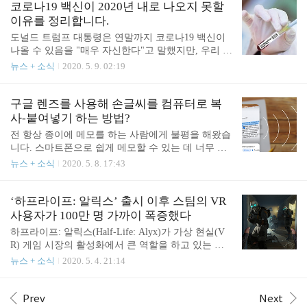
누르자마자 윈도우 10(Windows 10) 바탕 화면으로 바
코로나19 백신이 2020년 내로 나오지 못할
로 이동하는 게 편하겠죠. 윈도우 10에서 로그인 화
이유를 정리합니다.
면을 없애고 자동으로 로그인하는 방법을 살펴보겠
도널드 트럼프 대통령은 연말까지 코로나19 백신이
습니다. 방법은 이렇습니다. 진행하려면 마이크로소
나올 수 있음을 "매우 자신한다"고 말했지만, 우리 모
프트 계정이 아닌 로컬 윈도우 10 계정을 사용해야
두가 좀 더 신중해야 하는 시기죠. 현재 전 세계에서
뉴스 + 소식
2020. 5. 9. 02:19
합니다. 먼저 시작 버튼을 클릭하고 시작 메뉴에서
시행되고 있는 폐쇄 조치는 임시책에 불과하기에 더
계정 사진을 클릭한 다음 "계정 설정 변경"을 선택합
영구적인 위기 해결책으로 백신과 치료법을 개발하
니다. 새 창에서 "대신 로컬 계정으로 로그인"을 클릭
기 위해 수십억 달러가 투입되고 있습니다. 2020년 5
구글 렌즈를 사용해 손글씨를 컴퓨터로 복
하고 화면에서 안내하는 내용대로 진행합니다. ..
월 현재 전세계적으로 182개의 치료제와 99개의 백
사-붙여넣기 하는 방법?
신이 개발되고 있습니다. 하지만, 최근의 역사를 보
전 항상 종이에 메모를 하는 사람에게 불평을 해왔습
면 단지 한 두 개의 치료제나 백신만이 중대한 변화
니다. 스마트폰으로 쉽게 메모할 수 있는 데 너무 불
를 가져올 가능성이 높고, 일부 백신은 부분적으로
편해 보인다고 말이죠. 물론, 종이에 적어놓고 사진
뉴스 + 소식
2020. 5. 8. 17:43
도움이 될 수 있으며, 일부는 완전히 위험한 것일 수
을 찍는 방법도 있는데요. 그럼, 종이에 메모를 정리
있고, 대다수는 효과가 없음이 입증될 것입니다. 의
한다는 취지가 무색해 지는 게 아닐까요? 그런데, 이
학 연구는 원래 진척 속도가 느리고 힘든 과정입니
런 제 생각이 이제는 완전히 바뀌었습니다. 구글이
‘하프라이프: 알릭스’ 출시 이후 스팀의 VR
다. 또한, 매우 복잡하죠. 잘못된 결론에 도달하..
종이에 메모한 손글씨를 스마트폰 카메라를 통해 복
사용자가 100만 명 가까이 폭증했다
사한 다음, 노트북이나 컴퓨터에 쉽게 붙여넣기 하는
하프라이프: 알릭스(Half-Life: Alyx)가 가상 현실(V
기능을 내놨습니다. 구글 렌즈(Google Lens) 앱에 새
R) 게임 시장의 활성화에서 큰 역할을 하고 있는 것
롭게 추가된 이 기능은 종이에 적은 손글씨나 단어,
으로 보입니다. VR 관련 전문 매체인 로드 투 VR(Ro
뉴스 + 소식
2020. 5. 4. 21:14
문장을 복사하여 컴퓨터에 직접 붙여넣을 수 있는데
ad To VR)이 관련 통계와 밸브(Valve)에서 직접 공개
요. 수작업으로 키보드를 사용할 일이 없어 편하네
한 데이터를 바탕으로 계산한 결과에 따르면, 지난 4
요. 이 기능의 사용 방법은 아래와 같습니다. 1. 구글
월 한 달 동안 스팀 사용자 가운데 95만 명이 VR 헤
Prev
Next
렌즈(Google Lens)를 열고 복사..