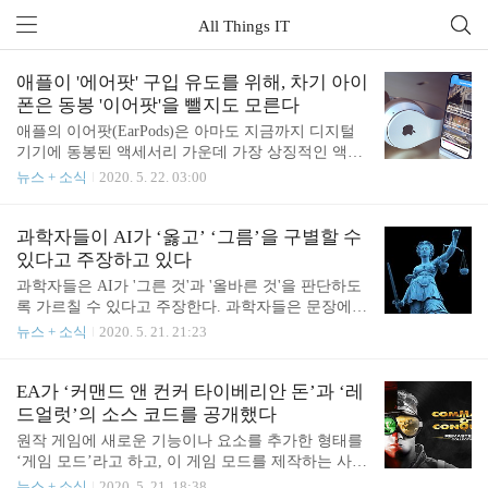
All Things IT
애플이 '에어팟' 구입 유도를 위해, 차기 아이
폰은 동봉 '이어팟'을 뺄지도 모른다
애플의 이어팟(EarPods)은 아마도 지금까지 디지털
기기에 동봉된 액세서리 가운데 가장 상징적인 액세
서리일 것이다. 몇 차례에 걸쳐 변화가 있기는 했지
뉴스 + 소식
2020. 5. 22. 03:00
만 최초의 아이팟(iPod)이 세상에 등장한 이후 줄곧
'기본 구성품'이자 '상징적인 존재'로서 주요 액세서
리 지위를 누려왔으며, 아이폰의 등장으로 더욱 인기
과학자들이 AI가 ‘옳고’ ‘그름’을 구별할 수
를 끌었다. 안타까운 일이지만 이러한 이어팟이 곧
있다고 주장하고 있다
단종 위기에 직면할지도 모른다. 애플 애널리스트인
과학자들은 AI가 '그른 것'과 '올바른 것'을 판단하도
밍치궈(나인 투 파이브 맥)에 따르면 아이폰 12(iPhon
록 가르칠 수 있다고 주장한다. 과학자들은 문장에서
e 12)부터는 이어팟을 기본 구성품에서 뺄지도 모른
옳고 그른 경우의 사례를 추출하도록 훈련시킴으로
뉴스 + 소식
2020. 5. 21. 21:23
다. 물론, 이는 그리 놀랄 만한 일은 아니다. 애플은
써 AI의 도덕적인 추론을 "가르칠 수 있다”고 주장한
아이폰 7(iPhone 7)에서 이어폰 잭을 제거했고, 라이
다. 독일 DUT(Darmstadt University of Technology)에
트닝 포트를 통해 연결되는 이어팟을 동봉하기는 했
모여 연구 중인 과학자와 연구원들은 다른 단어와 문
EA가 ‘커맨드 앤 컨커 타이베리안 돈’과 ‘레
지만 에어팟(AirPods)..
장 사이의 연관성을 배울 수 있도록 인공 지능(AI)에
드얼럿’의 소스 코드를 공개했다
게 책, 뉴스, 종교 문학 데이터를 입력했다. 이런 방식
원작 게임에 새로운 기능이나 요소를 추가한 형태를
으로 AI를 교육한 후, 과학자들은 AI가 문장의 윤리
‘게임 모드’라고 하고, 이 게임 모드를 제작하는 사람
적 의미를 구별할 수 있게 됐다고 주장했다. 연구팀
을 가리켜 ‘모더’라고 부르는데요. 모더 분들이 기뻐
뉴스 + 소식
2020. 5. 21. 18:38