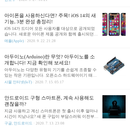
료 프로그램에서 중소 기업 이상 규모의 사용자를 확
10GB ~ 15GB 크기를 훌쩍 넘기는 WinSxS 폴더가 가
실히 뒷받침할 수 있을 정도로 고급 기능을 갖춘 유
장 큰 문제입니다. 이 때문에 WinSxS 폴더 자체나 혹
료 제품에 이르기까지 다양한 FTP 서버 프로그램이
은 폴더 내에 있는 파일을 삭제하려고 시도해보신 경
아이폰을 사용하신다면? 주목! iOS 14의 새
있는데요. 특히,..
험이 한 번쯤은 있으리라 생각합니다. 혹시나 하는
기능, 3분 완성 총정리!
마음에 Delete 키를 눌러도 WinSxS 폴더는 바로 삭제
iOS 14가 드디어 모든 사용자를 대상으로 공개되었
할 수가 없는데요. 윈도우(Windows)를 업데이트하면
습니다. 새로운 아이폰 제품 공개와 함께 출시되던
시스템이 관련 파일을 C:\Windows\WinSxS 폴더에 다
기존 iOS 버전의 전통을 깬 최초의 iOS 인데요. 곧 많
애플(Apple)
2020. 9. 22. 21:28
운로드하고 저장합니다. 마이크로소프트(Microsoft)
은 사람이 기다리던 아이폰 12가 등장하죠. iOS 14는
에 따르면 필요한 경우 윈도우를 이전 버전으로 되돌
홈 스크린, 위젯 등 기존과는 비교할 수 없을 정도로
릴 수 있도록 업데이트 관련 특정 파일을 일정 기..
큰 변화가 생겼습니다.iOS 14 호환 기기 아래 목록에
아두이노(Arduino)란 무엇? 아두이노를 소
나온 기기는 iOS 14로의 업데이트가 가능합니다.* 아
개합니다! 지금 확인해 보세요!
이폰 11(iPhone 11)* 아이폰 11 프로(iPhone 11 Pro)*
아두이노는 다양한 유형의 기기를 손쉽게 조종할 수
아이폰 11 프로 맥스(iPhone 11 Pro Max)* 아이폰 XS
있는 작은 기판입니다. 오픈소스 하드웨어이기 때문
(iPhone XS)* 아이폰 XS 맥스(iPhone XS Max)* 아이
에 설계가 모두 공개되어 있다는 점이 특징이고요.
사물 인터넷(IoT)
2020. 7. 15. 05:17
폰 XR(iPhone XR)* 아이폰 X(iPhone X)* 아이폰 8(iP
컴퓨터에 아두이노 개발 프로그램(IDE)를 설치하고
hone 8)* 아이폰 8 플..
간단하게 프로그램을 만든 다음 기판에 프로그램을
업로드하여 실행할 수 있습니다. 아두이노는 Ivrea In
안드로이드 구형 스마트폰, 계속 사용해도
teraction Design Institute에서 시제품을 쉽고 빠르게
괜찮을까?
만들기 위한 바탕으로 만들어낸 기술인데요. 초기에
지금 사용하고 계신 스마트폰은 첫 출시 이후 얼마나
는 전기 전자나 프로그래밍 전공이 아닌 학생만을 대
시간이 지났나요? 새 폰 구입이 부담스러워 이전부터
상으로 했지만, 지금은 관심이 있는 사람이라면 누구
사용하던 스마트폰을 계속 사용하는 분도 많은데요.
구글, 안드로이드
2020. 7. 13. 23:08
나 도전하고 다룰 수 있는 도구로 진화했습니다. 아
사용하던 스마트폰 환경이 익숙해지면 무언가 새로