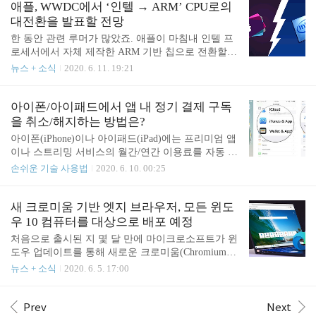
98이 주를 이루던 시기였지만 (저를 비롯해서) 윈도
애플, WWDC에서 ‘인텔 → ARM’ CPU로의
반 지원'이 종..
우 2000을 애용하던 사람도 꽤 있었고요. 가볍고 빠
대전환을 발표할 전망
르고 안정적인 운영 체제인 윈도우 2000은 현재의 윈
한 동안 관련 루머가 많았죠. 애플이 마침내 인텔 프
도우 10에 이르기까지 윈도우 발전의 밑바탕과 기반
로세서에서 자체 제작한 ARM 기반 칩으로 전환할
을 마련한 운영체제이기도 합니다. 윈도우 2000은 지
것으로 보입니다. 곧 있을 WWDC 행사에서 이 소식
뉴스 + 소식
2020. 6. 11. 19:21
금도 좋은 기억으로 남아 있는데요. 지금부터 윈도우
을 발표할 것으로 예상됩니다. 블룸버그 통신은 애플
2000의 기억과 이야기를 써보려 합니다. 저도 그렇고
이 자체 개발한 ARM 기반 칩을 탑재한 최초의 맥이
많은 사람이 윈도우 2000을 사랑했던 이..
2021년에 출시될 것이라고 전했습니다. ARM은 보통
아이폰/아이패드에서 앱 내 정기 결제 구독
스마트폰이나 태블릿 PC의 CPU로 많이 사용되죠. 그
을 취소/해지하는 방법은?
런데 WWDC에서 발표한 직후 제품을 출시하지 않고
아이폰(iPhone)이나 아이패드(iPad)에는 프리미엄 앱
1년 후인 2021년에 제품을 출시하는 이유는 무엇일
이나 스트리밍 서비스의 월간/연간 이용료를 자동 결
까요? 전후 사정을 고려해보면 그 이유는 ‘준비 시간
제 및 지불 할 수 있는 ‘구독’ 기능이 있습니다. 주로
손쉬운 기술 사용법
2020. 6. 10. 00:25
이 필요하기 때문’인 것으로 보입니다. 현재 사용되
TV 생방송 및 다시 보기 앱인 푹(Pooq)/웨이브(wavv
는 인텔(Intel) 프로세서와 곧 출시될 애플(Apple)의
e)나 음악 서비스와 같은 스트리밍 서비스 앱, 혹은
자체 ARM 기반 칩 간의 기본 구조가 다르기 때문에
밀리의 서재 같은 전자책 서비스 앱에서 월간/연간
새 크로미움 기반 엣지 브라우저, 모든 윈도
프로그램을 수정하고 최적..
정기 이용권을 ‘구독’할 수 있도록 하고 있는데요. 결
우 10 컴퓨터를 대상으로 배포 예정
제는 순식간이지만 나중에 구독을 취소하고 해지하
처음으로 출시된 지 몇 달 만에 마이크로소프트가 윈
려고 보면 메뉴나 버튼이 어디에 있는지 찾기가 어렵
도우 업데이트를 통해 새로운 크로미움(Chromium)
습니다. 얼핏 생각하기엔 앱 스토어(App Store) 앱에
기반의 엣지(Edge) 브라우저를 배포할 예정이다. 윈
뉴스 + 소식
2020. 6. 5. 17:00
서 할 수 있을 것 같지만 실제로는 아니고요. 앱 스토
도우 지원 문서에 따르면 윈도우 10(Windows 10) 버
어 설정에도 ‘구독 취소’는 없습니다. 그럼 대체 어디
전 1903 이상을 실행하는 모든 컴퓨터를 대상으로 더
서 구독 취소를 해야 할까요? 힌트를 하나 드리면 설
빠른 속도를 위해 기초부터 새롭게 설계한 엣지 브라
Prev
Next
정에서 의외의..