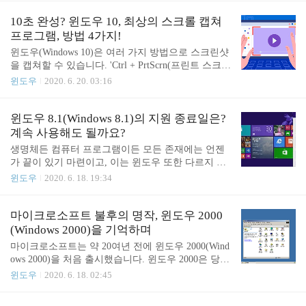
두이노(Arduino) 기판과 개발 프로그램(IDE)은 예술
운 걸 배우기가 귀찮게 느껴지기도 합니다. 그럼, 이
가, 디자이너, 취미 활동가, 해커, 초보자를 가리지 않
전 버전의 안드로이드를 실행하는 스마트폰을 계속
10초 완성? 윈도우 10, 최상의 스크롤 캡쳐
고 모든 사람이 사용..
사용해도 괜찮을까요? 이 질문에 대한 답은 ‘아니오’
프로그램, 방법 4가지!
입니다. 여러 달에 걸쳐 새 업데이트가 없는 스마트
윈도우(Windows 10)은 여러 가지 방법으로 스크린샷
폰은 계속 사용하기에 안전하지 않을 수 있습니다.
을 캡쳐할 수 있습니다. 'Ctrl + PrtScrn(프린트 스크
업데이트 없는 스마트폰과 작별해야 할 이유 수백 곳
린)'이나 'Fn + PrtScrn' 키를 누르면 즉시 스크린샷을
윈도우
2020. 6. 20. 03:16
이 넘는 제조사가 안드로이드 스마트폰을 만들고 있
찍을 수 있습니다. 마우스 오른쪽 클릭 메뉴나 화면
습니다. 안드로이드는 사용자가 원하는 대로 환경을
일부분을 캡처할 수 있는 '캡처 도구' 프로그램에도
구성하고 꾸밀 수 있도록 설정이 다양하고 자유도가
윈도우에 내장되어 있습니다. 덕분에 스크린샷 캡쳐
윈도우 8.1(Windows 8.1)의 지원 종료일은?
높은데요. 제조사도 역시나 안드로이드를 자유롭게
자체는 쉽지만, 이렇게 하면 화면에 보이는 내용만
계속 사용해도 될까요?
변경할 수 ..
캡처할 수 있다는 점이 문제입니다. 웹 페이지나 문
생명체든 컴퓨터 프로그램이든 모든 존재에는 언젠
서 등에서 화면 밖의 나머지 부분을 캡쳐하려면 어떻
가 끝이 있기 마련이고, 이는 윈도우 또한 다르지 않
게 해야 할까요? 방법을 생각해봐도 쉽게 떠오르지는
습니다. 실제로 마이크로소프트(Microsoft)는 '지원
윈도우
2020. 6. 18. 19:34
않는데요. 사실, 윈도우의 자체 기능만으로는 스크롤
종료 기간'을 두고 지원 종료일 이후에는 운영 체제
캡처가 어렵고, 별도의 프로그램을 사용해야만 스크
에 대한 업데이트를 의도적으로 제한합니다. 윈도우
롤 캡쳐를 할 수 있습니다. 다행히 쉽고 빠르게 스크
8.1(Windows 8.1)의 지원 종료 기간이 곳곳에서 눈에
마이크로소프트 불후의 명작, 윈도우 2000
롤 캡쳐를 할 수..
띄기 시작한 지금, 계속해서 사용해도 괜찮을까요?
(Windows 2000)을 기억하며
사용해도 괜찮다면, 지속해서 사용하는 게 좋은 선택
마이크로소프트는 약 20여년 전에 윈도우 2000(Wind
일까요? 윈도우 8.1의 지원 종료일이 언제인지와 더
ows 2000)을 처음 출시했습니다. 윈도우 2000은 당시
불어 해당 날짜 이후에도 계속해서 사용해도 괜찮을
의 윈도우 98(Windows 98)이나 윈도우 Me(Windows
윈도우
2020. 6. 18. 02:45
지를 살펴보겠습니다. 윈도우 8과 8.1의 지원 종료일
Millennium Editio)와는 달리 안정성이 매우 높고 믿
은? 윈도우 8은 2016년 1월 13일에 모든 지원이 종료
음직한 운영체제였습니다. 이런 이유 때문에 윈도우
되었고, 윈도우 8.1은 지난 2018년 7월 10일 부로 '일